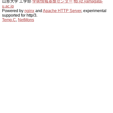
山形大学 工学部
学術情報基盤センター
ftp.yz.yamagata-
u.ac.jp
Powered by
nginx
and
Apache HTTP Server
, experimental
supported for http/3.
Temp.C
,
NetMons