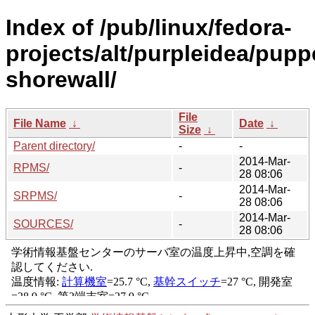
Index of /pub/linux/fedora-
projects/alt/purpleidea/pupp
shorewall/
File
File Name
↓
Date
↓
Size
↓
Parent directory/
-
-
2014-Mar-
RPMS/
-
28 08:06
2014-Mar-
SRPMS/
-
28 08:06
2014-Mar-
SOURCES/
-
28 08:06