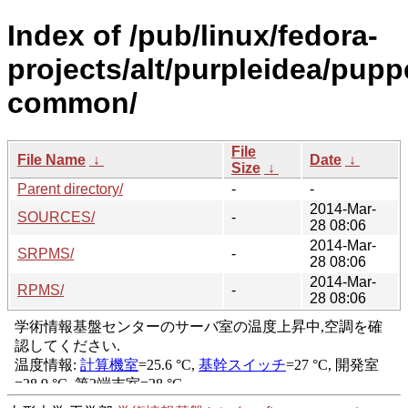
Index of /pub/linux/fedora-
projects/alt/purpleidea/pupp
common/
File
File Name
↓
Date
↓
Size
↓
Parent directory/
-
-
2014-Mar-
SOURCES/
-
28 08:06
2014-Mar-
SRPMS/
-
28 08:06
2014-Mar-
RPMS/
-
28 08:06