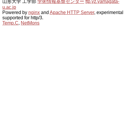
山形大学 工学部
学術情報基盤センター
ftp.yz.yamagata-
u.ac.jp
Powered by
nginx
and
Apache HTTP Server
, experimental
supported for http/3.
Temp.C
,
NetMons