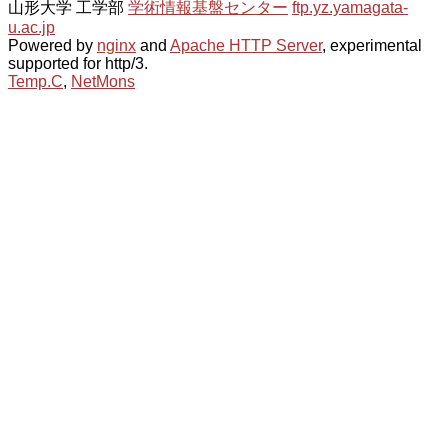
山形大学 工学部
学術情報基盤センター
ftp.yz.yamagata-
u.ac.jp
Powered by
nginx
and
Apache HTTP Server
, experimental
supported for http/3.
Temp.C
,
NetMons