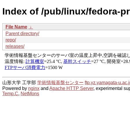
Index of /pub/linux/fedora-p
File Name
↓
Parent directory/
repo/
releases/
山形大学 工学部
学術情報基盤センター
ftp.yz.yamagata-u.ac.j
Powered by
nginx
and
Apache HTTP Server
, experimental sup
Temp.C
,
NetMons