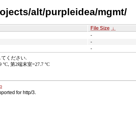
rojects/alt/purpleidea/mgmt/
File Size
↓
-
-
-
p
ported for http/3.