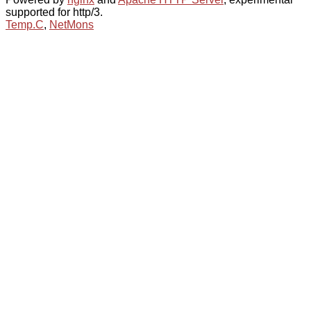
supported for http/3.
Temp.C
,
NetMons