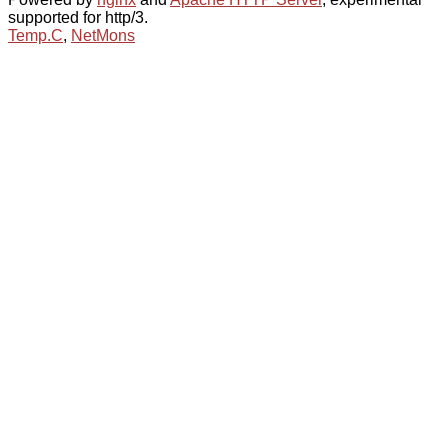
supported for http/3.
Temp.C
,
NetMons