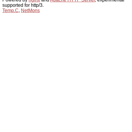
supported for http/3.
Temp.C
,
NetMons