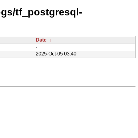
ogs/tf_postgresql-
Date
↓
-
2025-Oct-05 03:40