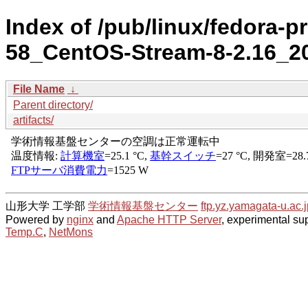
Index of /pub/linux/fedora-p
58_CentOS-Stream-8-2.16_2
File Name
↓
Parent directory/
artifacts/
山形大学 工学部
学術情報基盤センター
ftp.yz.yamagata-u.ac.j
Powered by
nginx
and
Apache HTTP Server
, experimental sup
Temp.C
,
NetMons