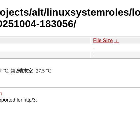
rojects/alt/linuxsystemroles/l
0251004-183056/
File Size
↓
-
-
p
ported for http/3.