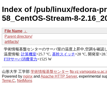
Index of /pub/linux/fedora-p
58_CentOS-Stream-8-2.16_2
File Name
↓
Parent directory/
artifacts/
山形大学 工学部
学術情報基盤センター
ftp.yz.yamagata-u.ac.j
Powered by
nginx
and
Apache HTTP Server
, experimental sup
Temp.C
,
NetMons