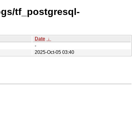
ogs/tf_postgresql-
Date
↓
-
2025-Oct-05 03:40