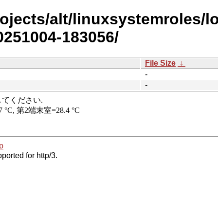
rojects/alt/linuxsystemroles/l
0251004-183056/
File Size
↓
-
-
p
ported for http/3.