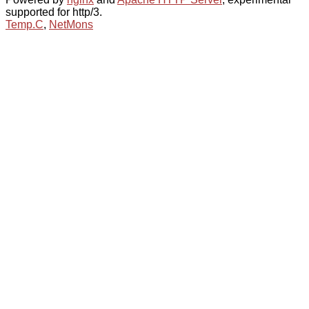
supported for http/3.
Temp.C
,
NetMons