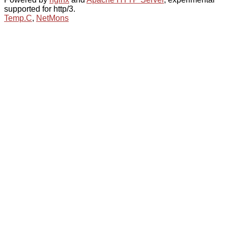
supported for http/3.
Temp.C
,
NetMons