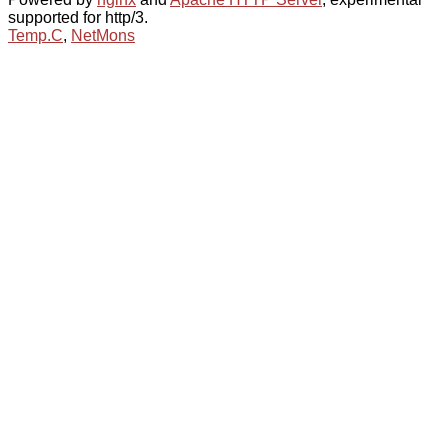
supported for http/3.
Temp.C
,
NetMons