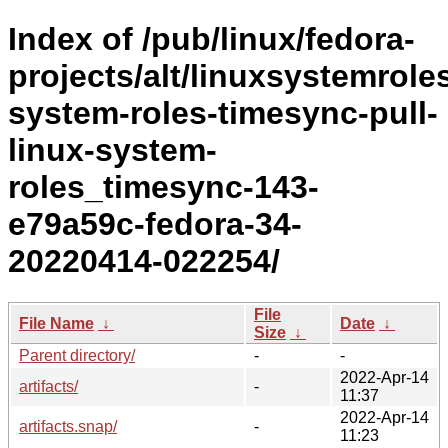
Index of /pub/linux/fedora-
projects/alt/linuxsystemroles
system-roles-timesync-pull-
linux-system-
roles_timesync-143-
e79a59c-fedora-34-
20220414-022254/
File
File Name
↓
Date
↓
Size
↓
Parent directory/
-
-
2022-Apr-14
artifacts/
-
11:37
2022-Apr-14
artifacts.snap/
-
11:23