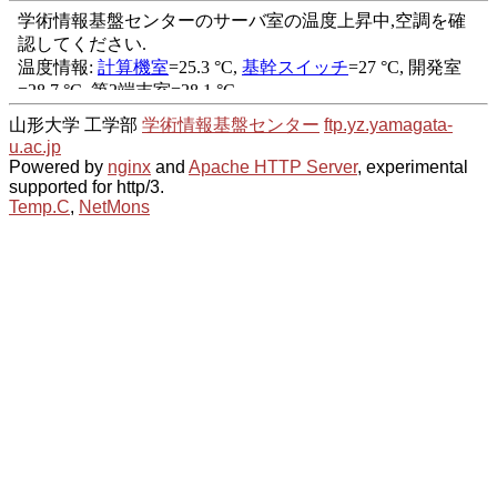
山形大学 工学部
学術情報基盤センター
ftp.yz.yamagata-
u.ac.jp
Powered by
nginx
and
Apache HTTP Server
, experimental
supported for http/3.
Temp.C
,
NetMons